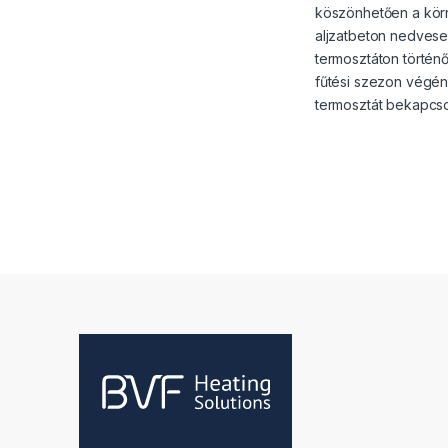
köszönhetően a körny
aljzatbeton nedvesed
termosztáton történ
fűtési szezon végén
termosztát bekapcso