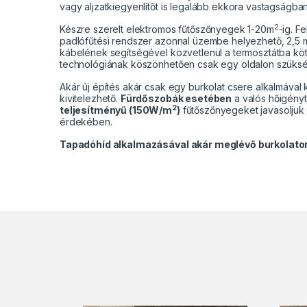
vagy aljzatkiegyenlítőt is legalább ekkora vastagságban
2
Készre szerelt elektromos fűtőszőnyegek 1-20m
-ig. F
padlófűtési rendszer azonnal üzembe helyezhető, 2,5 m
kábelének segítségével közvetlenül a termosztátba kö
technológiának köszönhetően csak egy oldalon szükség
Akár új építés akár csak egy burkolat csere alkalmáva
kivitelezhető.
Fürdőszobák esetében
a valós hőigényt
2
teljesítményű (150W/m
)
fűtőszőnyegeket javasoljuk 
érdekében.
Tapadóhíd alkalmazásával akár meglévő burkolaton 