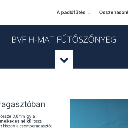
A padlófűtés
Összehasonl
BVF H-MAT FŰTŐSZŐNYEG
eragasztóban
össze 3,8mm így a
emelkedés nélkül
teszi
t
hiszen a csemperagasztót