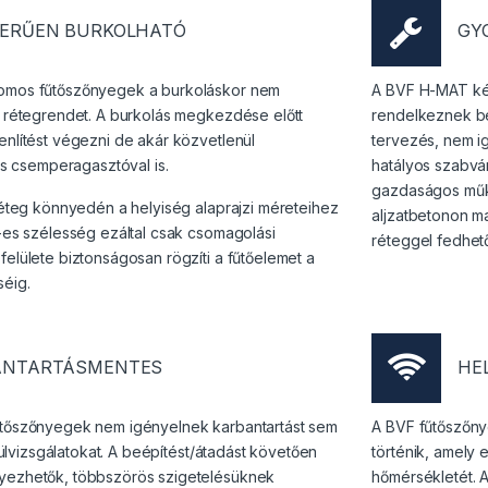
ERŰEN BURKOLHATÓ
GY
omos fűtőszőnyegek a burkoláskor nem
A BVF H-MAT ké
s rétegrendet. A burkolás megkezdése előtt
rendelkeznek be
enlítést végezni de akár közvetlenül
tervezés, nem i
lis csemperagasztóval is.
hatályos szabvá
gazdaságos műk
réteg könnyedén a helyiség alaprajzi méreteihez
aljzatbetonon ma
-es szélesség ezáltal csak csomagolási
réteggel fedhet
elülete biztonságosan rögzíti a fűtőelemet a
éig.
ANTARTÁSMENTES
HE
űtőszőnyegek nem igényelnek karbantartást sem
A BVF fűtőszőny
elülvizsgálatokat. A beépítést/átadást követően
történik, amely 
yezhetők, többszörös szigetelésüknek
hőmérsékletét. A