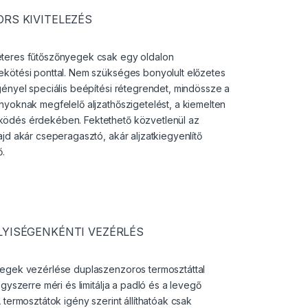
ORS KIVITELEZÉS
teres fűtőszőnyegek csak egy oldalon
kötési ponttal. Nem szükséges bonyolult előzetes
gényel speciális beépítési rétegrendet, mindössze a
nyoknak megfelelő aljzathőszigetelést, a kiemelten
ödés érdekében. Fektethető közvetlenül az
jd akár cseperagasztó, akár aljzatkiegyenlítő
ő.
LYISÉGENKÉNTI VEZÉRLÉS
egek vezérlése duplaszenzoros termosztáttal
egyszerre méri és limitálja a padló és a levegő
 termosztátok igény szerint állíthatóak csak