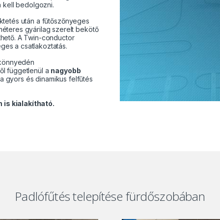
 kell bedolgozni.
ektetés után a fűtőszőnyeges
éteres gyárilag szerelt bekötő
thető. A Twin-conductor
es a csatlakoztatás.
l könnyedén
ől függetlenül a
nagyobb
a gyors és dinamikus felfűtés
is kialakítható.
Padlófűtés telepítése fürdőszobában