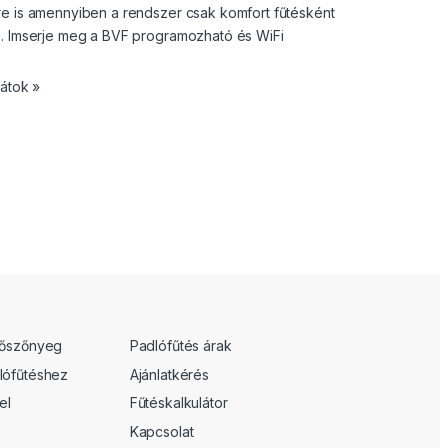
e is amennyiben a rendszer csak komfort fűtésként
. Imserje meg a BVF programozható és WiFi
tátok »
tőszőnyeg
Padlófűtés árak
lófűtéshez
Ajánlatkérés
el
Fűtéskalkulátor
Kapcsolat