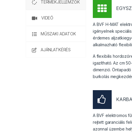
TERMÉKJELLEMZŐK
EGYSZ
VIDEÓ
A BVF H-MAT elektr
igényelnek speciáli
MŰSZAKI ADATOK
érdemes aljzatkiegy
alkalmazható flexibi
AJÁNLATKÉRÉS
A flexibilis hordozó
igazítható. Az cm 50
dimenzió. Öntapadó f
burkolás megkezdés
KARB
A BVF elektromos f
rejtett garanciális f
azonnal üzembe hel