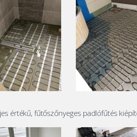
jes értékű, fűtőszőnyeges padlófűtés kiépí