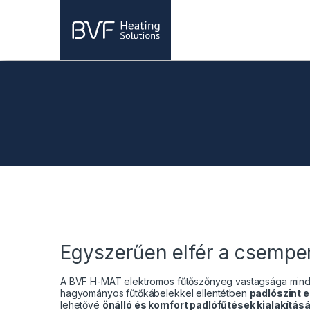
Skip to navigation
Skip to content
Egyszerűen elfér a csemp
A BVF H-MAT elektromos fűtőszőnyeg vastagsága mind
hagyományos fűtőkábelekkel ellentétben
padlószint 
lehetővé
önálló és komfort padlófűtések kialakításá