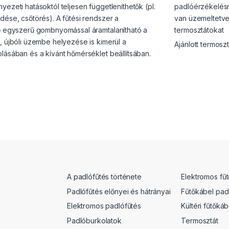
ezeti hatásoktól teljesen függetleníthetők (pl.
padlóérzékelésr
ése, csőtörés). A fűtési rendszer a
van üzemeltetve
ő egyszerű gombnyomással áramtalanítható a
termosztátokat
, újbóli üzembe helyezése is kimerül a
Ajánlott termosz
lásában és a kívánt hőmérséklet beállítsában.
A padlófűtés története
Elektromos fű
Padlófűtés előnyei és hátrányai
Fűtőkábel pad
Elektromos padlófűtés
Kültéri fűtőkáb
Padlóburkolatok
Termosztát