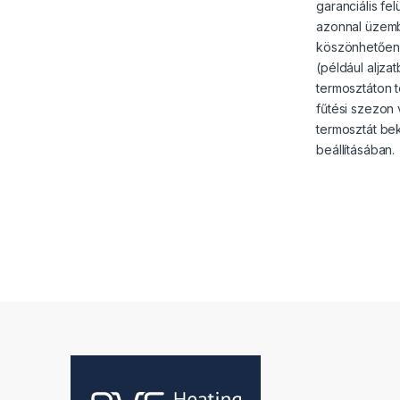
garanciális fe
azonnal üzemb
köszönhetően a
(például aljza
termosztáton 
fűtési szezon 
termosztát be
beállításában.