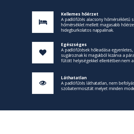
Kellemes hőérzet
A padlófűtés alacsony hőmérsékletű 
hőmérséklet mellett magasabb hőérzete
hidegburkolatos nappalinak.
Egészséges
A padlófűtések hőleadása egyenletes, n
sugároznak ki magukból kizárva a pára
fűtött helyiségekkel ellentétben nem 
Láthatatlan
A padlófűtés láthatatlan, nem befolyá
szobatermosztát melyet minden modell 