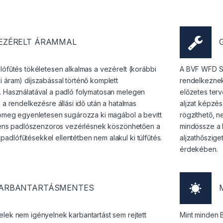
EZÉRELT ÁRAMMAL
lófűtés tökéletesen alkalmas a vezérelt (korábbi
A BVF WFD Se
 áram) díjszabással történő komplett
rendelkeznek
. Használatával a padló folymatosan melegen
előzetes terv
n a rendelkezésre állási idő után a hatalmas
aljzat képzé
 tömeg egyenletesen sugározza ki magábol a bevitt
rögzíthető, n
ligens padlószenzoros vezérlésnek köszönhetően a
mindössze a 
dlófűtésekkel ellentétben nem alakul ki túlfűtés.
aljzathőszig
érdekében.
ARBANTARTÁSMENTES
lek nem igényelnek karbantartást sem rejtett
Mint minden 