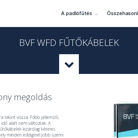
A padlófűtés
Összehasonl
BVF WFD FŰTŐKÁBELEK
kony megoldás
a tekint vissza. Főbb jellemzői,
idő alatt nem változtak. A
fűtőkábelek
kizárólag kéteres
mely minden eddiginél jobb üzemi