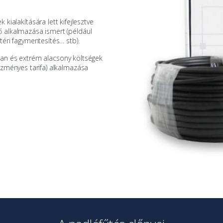
ek
kialakítására lett kifejlesztve
ő alkalmazása ismert (például
téri fagymentesítés… stb).
an és extrém alacsony költségek
ezményes tarifa) alkalmazása