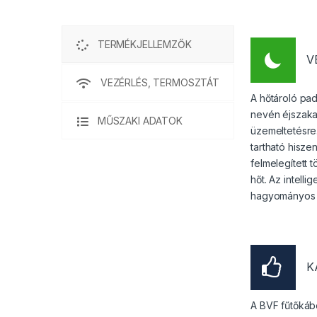
TERMÉKJELLEMZŐK
V
VEZÉRLÉS, TERMOSZTÁT
A hőtároló pad
nevén éjszakai
MŰSZAKI ADATOK
üzemeltetésre
tartható hisze
felmelegített
hőt. Az intel
hagyományos pa
K
A BVF fűtőkábe