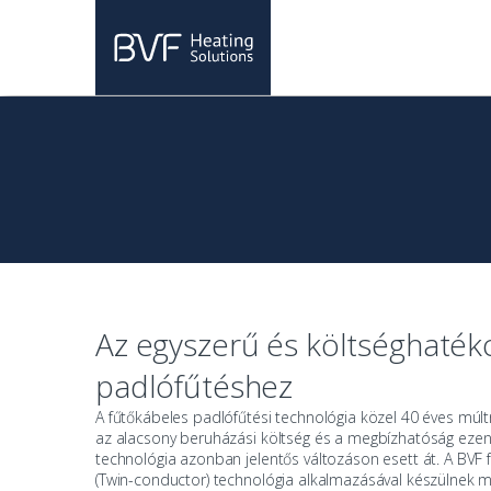
Skip to navigation
Skip to content
Az egyszerű és költséghaté
padlófűtéshez
A
fűtőkábeles padlófűtési technológia
közel 40 éves múltr
az alacsony beruházási költség és a megbízhatóság ezen 
technológia azonban jelentős változáson esett át. A
BVF 
(Twin-conductor) technológia alkalmazásával készülnek 