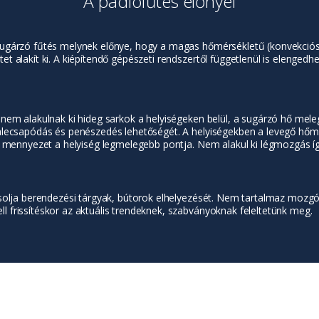
A padlófűtés előnyei
sugárzó fűtés melynek előnye, hogy a magas hőmérsékletű (konvekció
t alakít ki. A kiépítendő gépészeti rendszertől függetlenül is elenge
em alakulnak ki hideg sarkok a helyiségeken belül, a sugárzó hő melegít
lecsapódás és penészedés lehetőségét. A helyiségekben a levegő hőmérs
a mennyezet a helyiség legmelegebb pontja. Nem alakul ki légmozgás íg
solja berendezési tárgyak, bútorok elhelyezését. Nem tartalmaz mozgó,
frissítéskor az aktuális trendeknek, szabványoknak feleltetünk meg.