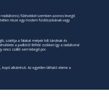
s=radiátoros) fűtésekkel szemben azonos levegő
dhetetlen része egy modern fürdőszobának vagy
i, szárítja a falakat melyek hőt tárolnak és
éklete a padlótól felfelé csökken így a radiátorral
y nincs szálló sem lebegő por.
 kopó alkatrészt. Az egyetlen látható eleme a