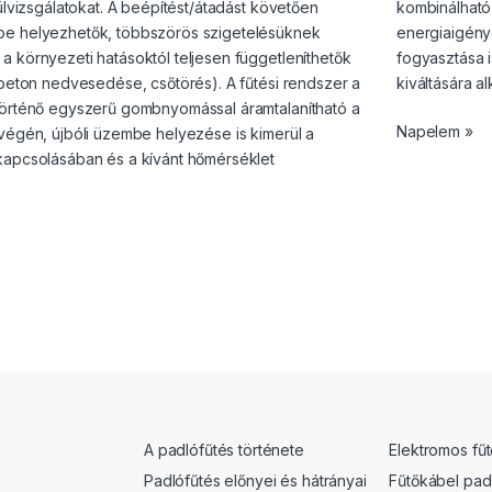
lülvizsgálatokat. A beépítést/átadást követően
kombinálható 
e helyezhetők, többszörös szigetelésüknek
energiaigénye
 környezeti hatásoktól teljesen függetleníthetők
fogyasztása i
tbeton nedvesedése, csőtörés). A fűtési rendszer a
kiváltására a
történő egyszerű gombnyomással áramtalanítható a
Napelem »
végén, újbóli üzembe helyezése is kimerül a
kapcsolásában és a kívánt hőmérséklet
A padlófűtés története
Elektromos fű
Padlófűtés előnyei és hátrányai
Fűtőkábel pad