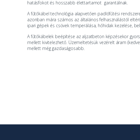
hatásfokot és hosszabb élettartamot garantálnak.
A
fűtőkábel
technológia alapvetően
padlófűtési rendszer
azonban mára számos az általános felhasználástól eltér
ipari gépek és csövek temperálása, hőhidak kezelése, bel
A
fűtőkábelek beépítése
az aljzatbeton képzésekor gyors
mellett kivitelezhető. Üzemeltetésük vezérelt áram (kedv
mellett még gazdaságosabb.