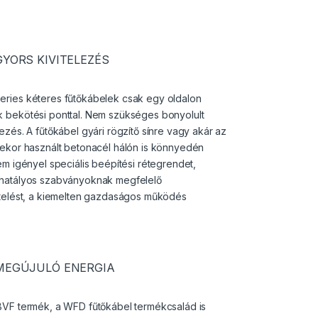
GYORS KIVITELEZÉS
ries kéteres fűtőkábelek csak egy oldalon
 bekötési ponttal. Nem szükséges bonyolult
ezés. A fűtőkábel gyári rögzítő sínre vagy akár az
sekor használt betonacél hálón is könnyedén
em igényel speciális beépítési rétegrendet,
hatályos szabványoknak megfelelő
etelést, a kiemelten gazdaságos működés
MEGÚJULÓ ENERGIA
BVF termék, a WFD fűtőkábel termékcsalád is